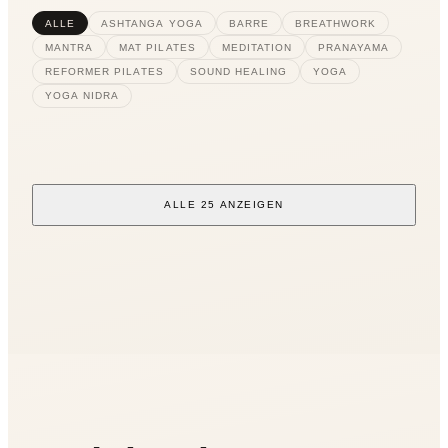
ALLE
ASHTANGA YOGA
BARRE
BREATHWORK
MANTRA
MAT PILATES
MEDITATION
PRANAYAMA
REFORMER PILATES
SOUND HEALING
YOGA
YOGA NIDRA
Neha Pugalia
Dhiraj
Sara Proserpio
Tansu Scholkmann
ALLE 25 ANZEIGEN
Founder & Yoga Teacher
Sound Healer
Sound & Energy Therapist
Yoga Teacher & Sound Healing Practitioner