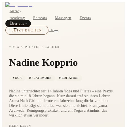
Kurse
Academy
Retreats
Massagen
Events
Über uns
←
JETZT BUCHEN
EN
YOGA & PILATES TEACHER
Nadine Kopprio
Kurse
Preise
YOGA
BREATHWORK
MEDITATION
Nadine unterrichtet seit 14 Jahren Yoga und Pilates – eine Praxis,
die sie mit 18 Jahren begann. Kurz darauf traf sie ihren Lehrer
Aruna Nath Giri und lernte ein Jahrzehnt lang direkt von ihm.
Diese Linie trägt sie in alles, was sie unterrichtet: Pranayama,
Ayurveda, Reinigungspraktiken und ein Yogaverständnis, das
wirklich etwas verändert.
Über uns
Studios
MEHR LESEN