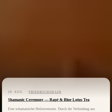
29. AUG.
·
FRIEDRICHSHAIN
Shamanic Ceremony — Rapé & Blue Lotus Tea
Eine schamanische Heilzeremonie. Durch die Verbindung aus