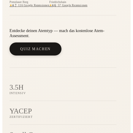
Prenzlauer Berg
Friedrichshain
★
★
4,7
·
116
Google Rezensionen
4,6
·
57
Google Rezensionen
Entdecke deinen Atemtyp — mach das kostenlose Atem-
Assessment.
QUIZ MACHEN
3.5H
INTENSIV
YACEP
ZERTIFIZIERT