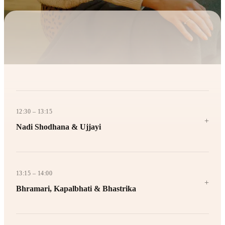
12:30 – 13:15
+
Nadi Shodhana & Ujjayi
Energiekanäle durch Wechselatmen ausbalancieren. Den
ozeanischen Atem für tiefe parasympathische Aktivierung meistern
13:15 – 14:00
— die Grundtechnik, zu der du täglich zurückkehren wirst.
+
Bhramari, Kapalbhati & Bhastrika
Sofortige Ruhe durch Hummelatemtechnik. Schnelle