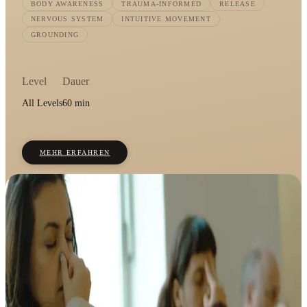
BODY AWARENESS
TRAUMA-INFORMED
RELEASE
NERVOUS SYSTEM
INTUITIVE MOVEMENT
GROUNDING
Level
Dauer
All Levels
60 min
MEHR ERFAHREN