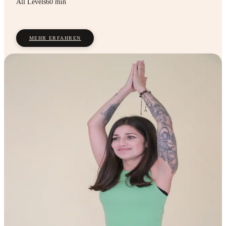
All Levels
60 min
MEHR ERFAHREN