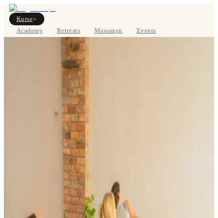
Kurse
Academy
Retreats
Massagen
Events
Über uns
STUNDENPLAN ANSEHEN
EN
Kurse
Preise
Über uns
Studios