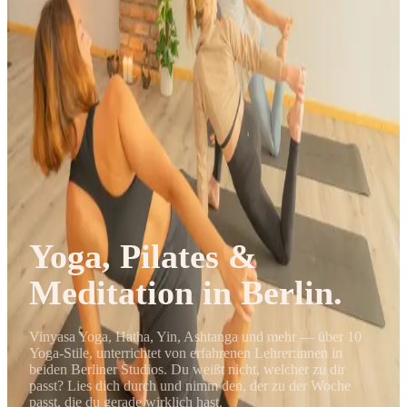
Journal
Gutscheine
Yoga, Pilates &
Meditation in Berlin.
Vinyasa Yoga, Hatha, Yin, Ashtanga und mehr — über 10
Yoga-Stile, unterrichtet von erfahrenen Lehrer:innen in
beiden Berliner Studios. Du weißt nicht, welcher zu dir
passt? Lies dich durch und nimm den, der zu der Woche
passt, die du gerade wirklich hast.