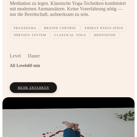
Meditation zu legen. Klassische Yoga-Techniken kombiniert
mit modernen Atemansätzen. Keine Vorerfahrung nötig —
nur die Bereitschaft, aufmerksam zu sein.
PRANAYAMA
BREATH CONTROL
ENERGY REGULATION
NERVOUS SYSTEM
CLASSICAL YOGA
MEDITATION
Level
Dauer
All Levels
60 min
MEHR ERFAHREN