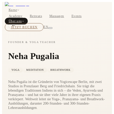
Kurse
Academy
Retreats
Massagen
Events
Über uns
←
JETZT BUCHEN
EN
FOUNDER & YOGA TEACHER
Neha Pugalia
Kurse
Preise
YOGA
MEDITATION
BREATHWORK
Neha Pugalia ist die Gründerin von Yogicescape Berlin, mit zwei
Studios in Prenzlauer Berg und Friedrichshain. Sie trägt die
lebendigen Traditionen Indiens in sich – die Veden, Ayurveda und
Pranayama – und hat sie über viele Jahre in ihrer eigenen Praxis
verkörpert. Weltweit leitet sie Yoga-, Pranayama- und Breathwork-
Ausbildungen, darunter 200-Stunden- und 300-Stunden-
Über uns
Lehrerausbildungen.
Studios