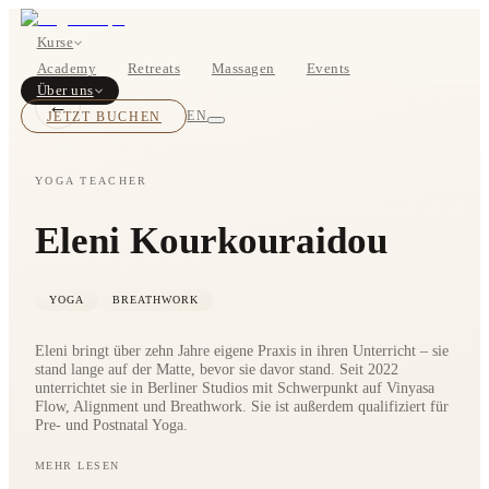
Kurse
Academy
Retreats
Massagen
Events
Über uns
←
JETZT BUCHEN
EN
YOGA TEACHER
Eleni Kourkouraidou
Kurse
Preise
YOGA
BREATHWORK
Eleni bringt über zehn Jahre eigene Praxis in ihren Unterricht – sie
stand lange auf der Matte, bevor sie davor stand. Seit 2022
unterrichtet sie in Berliner Studios mit Schwerpunkt auf Vinyasa
Flow, Alignment und Breathwork. Sie ist außerdem qualifiziert für
Pre- und Postnatal Yoga.
Über uns
MEHR LESEN
Eleni praktizierte über zehn Jahre Yoga, bevor sie selbst zu
Studios