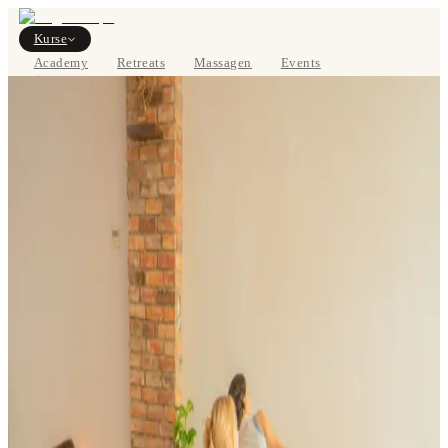
Kurse
Academy
Retreats
Massagen
Events
Über uns
STUNDENPLAN ANSEHEN
EN
Kurse
Preise
Über uns
Studios