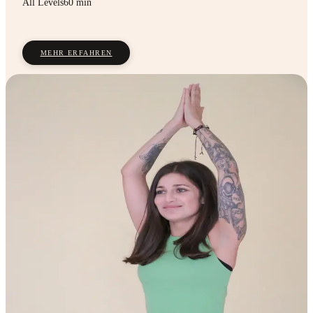
All Levels
60 min
MEHR ERFAHREN