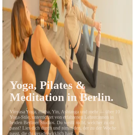
Journal
Gutscheine
Yoga, Pilates &
Meditation in Berlin.
Vinyasa Yoga, Hatha, Yin, Ashtanga und mehr — über 10
Yoga-Stile, unterrichtet von erfahrenen Lehrer:innen in
beiden Berliner Studios. Du weißt nicht, welcher zu dir
passt? Lies dich durch und nimm den, der zu der Woche
passt, die du gerade wirklich hast.