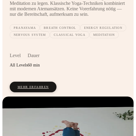
Meditation zu legen. Klassische Yoga-Techniken kombiniert
mit modernen Atemansätzen. Keine Vorerfahrung nötig —
nur die Bereitschaft, aufmerksam zu sein.
PRANAYAMA
BREATH CONTROL
ENERGY REGULATION
NERVOUS SYSTEM
CLASSICAL YOGA
MEDITATION
Level
Dauer
All Levels
60 min
MEHR ERFAHREN