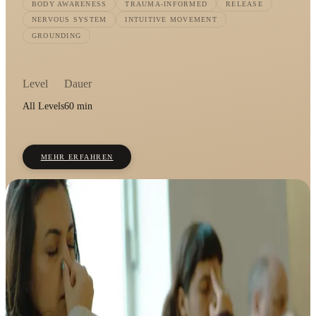
BODY AWARENESS
TRAUMA-INFORMED
RELEASE
NERVOUS SYSTEM
INTUITIVE MOVEMENT
GROUNDING
Level
Dauer
All Levels
60 min
MEHR ERFAHREN