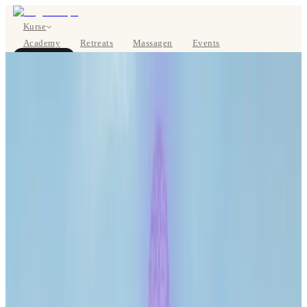
Kurse
Academy
Retreats
Massagen
Events
Über uns
JETZT BUCHEN
EN
Kurse
Preise
Über uns
Studios