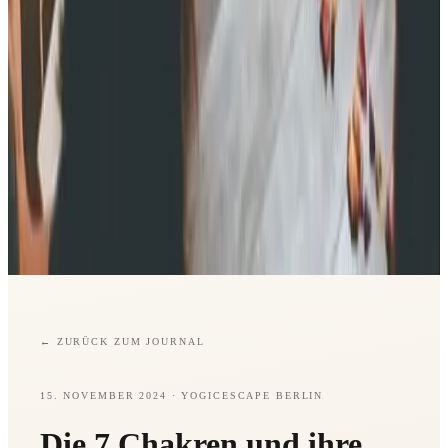
←
ZURÜCK ZUM JOURNAL
15. NOVEMBER 2024
· YOGICESCAPE BERLIN
Die 7 Chakren und ihre