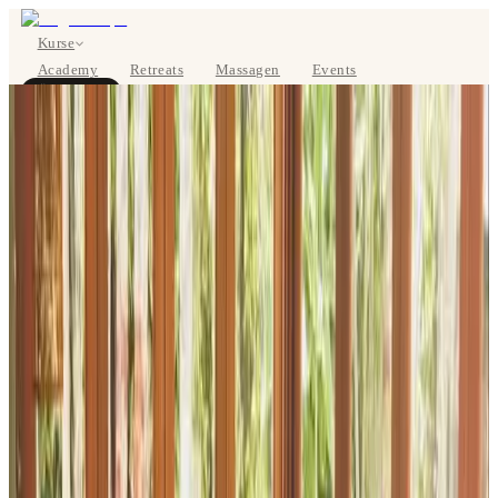
Kurse
Academy
Retreats
Massagen
Events
Über uns
JETZT BUCHEN
EN
Kurse
Preise
Über uns
Studios