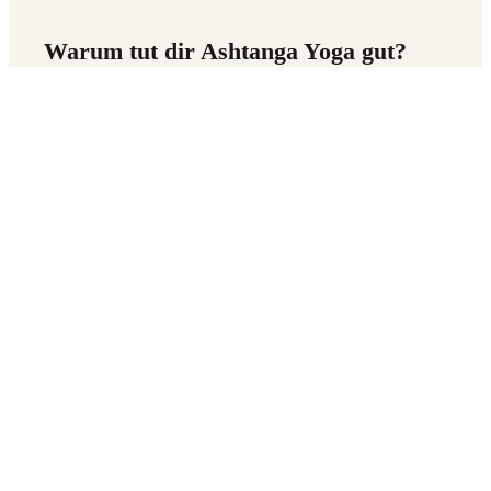
Warum tut dir Ashtanga Yoga gut?
1. Für deinen Körper:
Baut Kraft auf und macht deine Muskeln
geschmeidig.
Verbessert deine Haltung und hält deinen
Rücken gesund.
2. Für deinen Geist:
Hilft dir, Stress loszulassen.
Schult deine Aufmerksamkeit und deine
Ausdauer.