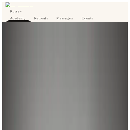
Kurse
Academy
Retreats
Massagen
Events
Über uns
JETZT BUCHEN
EN
Kurse
Preise
Über uns
Studios