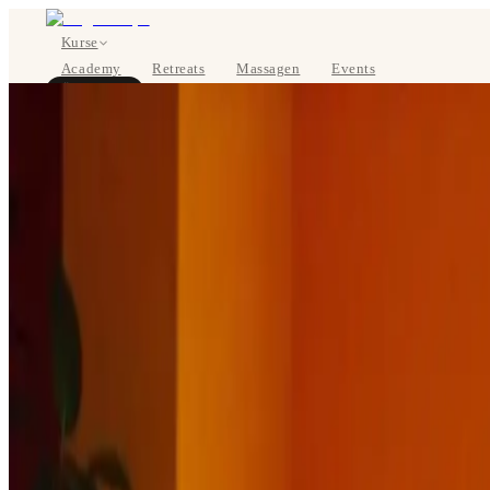
Kurse
Academy
Retreats
Massagen
Events
Über uns
JETZT BUCHEN
EN
Kurse
Preise
Über uns