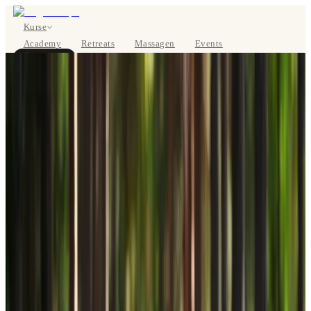
Kurse
Academy
Retreats
Massagen
Events
Über uns
JETZT BUCHEN
EN
Kurse
Preise
Über uns
Studios