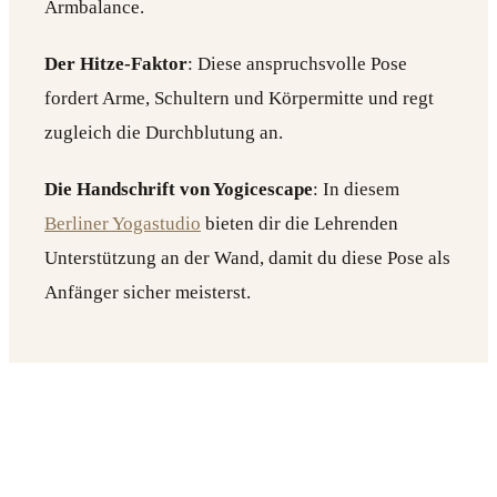
Armbalance.
Der Hitze-Faktor
: Diese anspruchsvolle Pose
fordert Arme, Schultern und Körpermitte und regt
zugleich die Durchblutung an.
Die Handschrift von Yogicescape
: In diesem
Berliner Yogastudio
bieten dir die Lehrenden
Unterstützung an der Wand, damit du diese Pose als
Anfänger sicher meisterst.
5. Kurmasana (Schildkröte)
So gehst du vor
: Setz dich mit weit geöffneten
Beinen hin. Beuge dich nach vorn und schiebe die
Arme unter die Knie. Strecke die Hände in Richtung