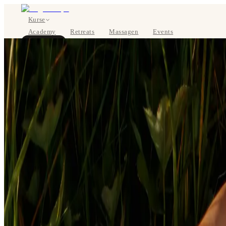
Kurse
Academy
Retreats
Massagen
Events
Über uns
JETZT BUCHEN
EN
Kurse
Preise
Über uns