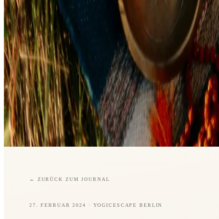
←
ZURÜCK ZUM JOURNAL
27. FEBRUAR 2024
· YOGICESCAPE BERLIN