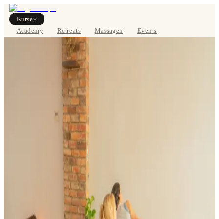
Kurse
Academy
Retreats
Massagen
Events
Über uns
STUNDENPLAN ANSEHEN
EN
Kurse
Preise
Über uns
Studios