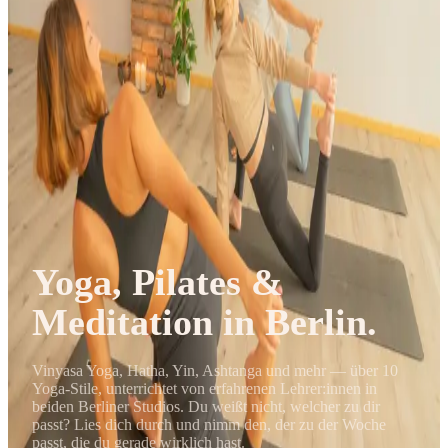
Journal
Gutscheine
Yoga, Pilates &
Meditation in Berlin.
Vinyasa Yoga, Hatha, Yin, Ashtanga und mehr — über 10
Yoga-Stile, unterrichtet von erfahrenen Lehrer:innen in
beiden Berliner Studios. Du weißt nicht, welcher zu dir
passt? Lies dich durch und nimm den, der zu der Woche
passt, die du gerade wirklich hast.