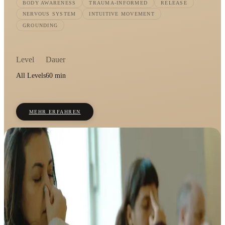
BODY AWARENESS
TRAUMA-INFORMED
RELEASE
NERVOUS SYSTEM
INTUITIVE MOVEMENT
GROUNDING
Level
Dauer
All Levels
60 min
MEHR ERFAHREN