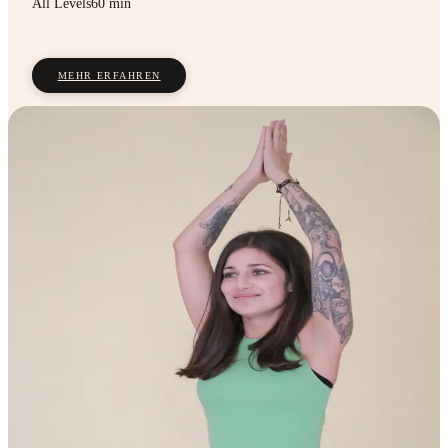
All Levels
60 min
MEHR ERFAHREN