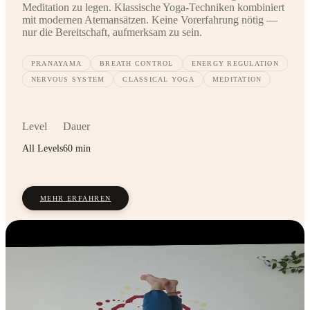
Meditation zu legen. Klassische Yoga-Techniken kombiniert
mit modernen Atemansätzen. Keine Vorerfahrung nötig —
nur die Bereitschaft, aufmerksam zu sein.
PRANAYAMA
BREATH CONTROL
ENERGY REGULATION
NERVOUS SYSTEM
CLASSICAL YOGA
MEDITATION
Level
Dauer
All Levels
60 min
MEHR ERFAHREN