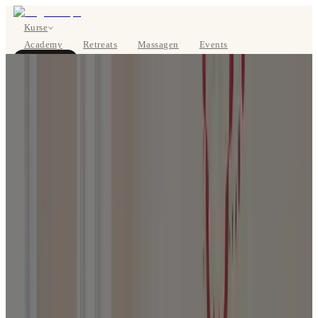
Kurse
Academy
Retreats
Massagen
Events
Über uns
JETZT BUCHEN
EN
Kurse
Preise
Über uns
Studios