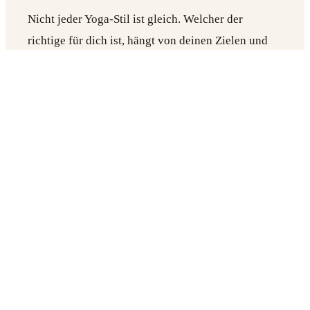
Nicht jeder Yoga-Stil ist gleich. Welcher der
richtige für dich ist, hängt von deinen Zielen und
deinem Energielevel ab.
Vinyasa Yoga
Vinyasa ist dynamisch und fließend. Du bewegst
dich im Rhythmus deines Atems. Es baut Kraft und
Beweglichkeit zugleich auf. Viele Expats mögen
diesen Stil, weil er nach langen Bürostunden aktiv
macht und neue Energie schenkt.
Hatha Yoga
Hatha ist langsamer und legt mehr Wert auf die
Ausrichtung. Perfekt für Einsteigende. Wenn Yoga