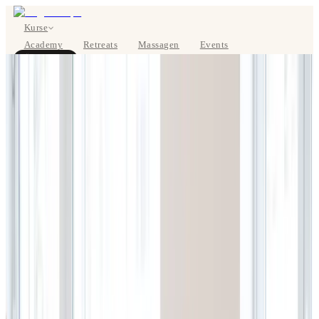
Kurse
Academy
Retreats
Massagen
Events
Über uns
JETZT BUCHEN
EN
Kurse
Preise
Über uns
Studios