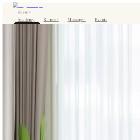
Kurse
Academy
Retreats
Massagen
Events
Über uns
JETZT BUCHEN
EN
Kurse
Preise
Über uns