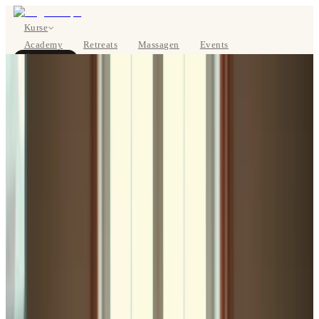
Kurse
Academy
Retreats
Massagen
Events
Über uns
JETZT BUCHEN
EN
Kurse
Preise
Über uns
Studios