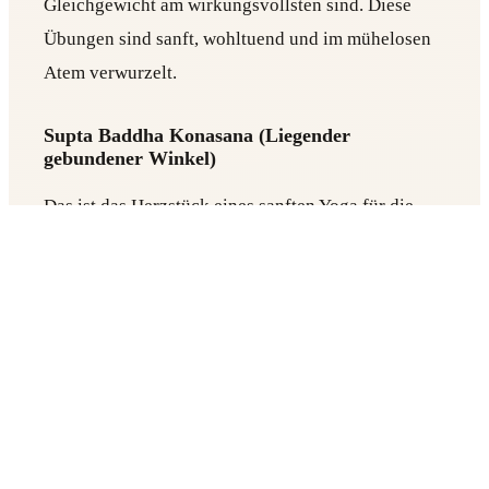
Gleichgewicht am wirkungsvollsten sind. Diese
Übungen sind sanft, wohltuend und im mühelosen
Atem verwurzelt.
Supta Baddha Konasana (Liegender
gebundener Winkel)
Das ist das Herzstück eines sanften Yoga für die
Periode. Die Haltung entspannt die Innenseiten der
Oberschenkel, lässt den Bauch weich werden und
öffnet das Becken, was unmittelbar beruhigt. Mit
Kissen unterstützt, kann sie Krämpfe deutlich
lindern.
Balasana (Haltung des Kindes)
Wenn Krämpfe stärker werden, rollt sich der Körper