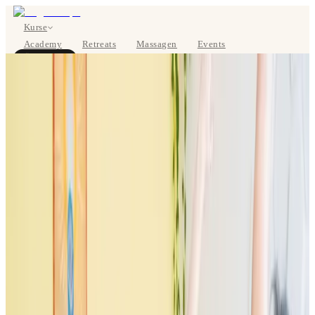
Kurse
Academy
Retreats
Massagen
Events
Über uns
JETZT BUCHEN
EN
Kurse
Preise
Über uns
Studios