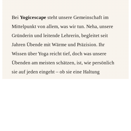
Bei
Yogicescape
steht unsere Gemeinschaft im
Mittelpunkt von allem, was wir tun. Neha, unsere
Gründerin und leitende Lehrerin, begleitet seit
Jahren Übende mit Wärme und Präzision. Ihr
Wissen über Yoga reicht tief, doch was unsere
Übenden am meisten schätzen, ist, wie persönlich
sie auf jeden eingeht – ob sie eine Haltung
korrigiert,
Atemtechniken
vermittelt oder dich
ermutigt, wenn du es am meisten brauchst.
Unsere weiteren Lehrenden bringen jeweils ihre
eigenen Stärken mit – und alle teilen dieselbe
Leidenschaft, einen sicheren und unterstützenden