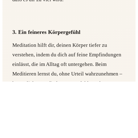
3. Ein feineres Körpergefühl
Meditation hilft dir, deinen Körper tiefer zu
verstehen, indem du dich auf feine Empfindungen
einlässt, die im Alltag oft untergehen. Beim
Meditieren lernst du, ohne Urteil wahrzunehmen –
körperliche Empfindungen, Gefühle und
Energieverschiebungen, so wie sie auftauchen.
Diese geschärfte Wahrnehmung ist im Yoga Gold
wert.
Auf der Matte hilft dir dieses feinere Körpergefühl
zu erkennen, wo du Spannung hältst oder wo deine