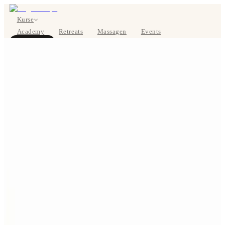
Kurse
Academy
Retreats
Massagen
Events
Über uns
JETZT BUCHEN
EN
Kurse
Preise
Über uns
Studios