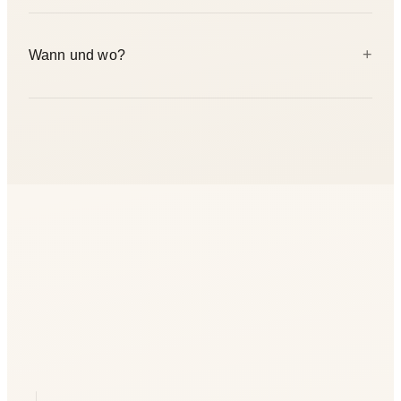
vegetarische Snacks und Ayurvedische Tees über den Tag
sowie eine Take-home-Praxisanleitung.
Maximal 15. Die kleine Gruppe ermöglicht persönliche
+
Wann und wo?
Aufmerksamkeit — Zeit für Fragen speziell zu deiner
Konstitution und Praxis.
17. Okt 2026 bei Yogicescape Prenzlauer Berg, 12:30–19:30
Uhr. Ein vollständiger Tag.