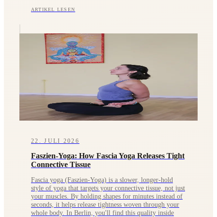
ARTIKEL LESEN
22. JULI 2026
Faszien-Yoga: How Fascia Yoga Releases Tight
Connective Tissue
Fascia yoga (Faszien-Yoga) is a slower, longer-hold
style of yoga that targets your connective tissue, not just
your muscles. By holding shapes for minutes instead of
seconds, it helps release tightness woven through your
whole body. In Berlin, you'll find this quality inside