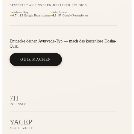
BEWERTET AN UNSEREN BERLINER STUDIOS
Prenzlauer Berg
Friedrichshain
★
★
4,7
·
115
Google Rezensionen
4,6
·
57
Google Rezensionen
Entdecke deinen Ayurveda-Typ — mach das kostenlose Dosha-
Quiz.
QUIZ MACHEN
7H
INTENSIV
YACEP
ZERTIFIZIERT