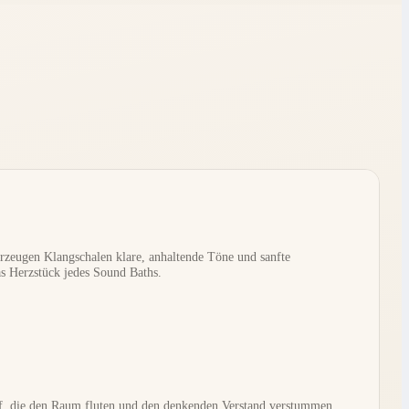
rzeugen Klangschalen klare, anhaltende Töne und sanfte
as Herzstück jedes Sound Baths.
f, die den Raum fluten und den denkenden Verstand verstummen