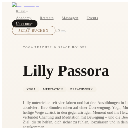
Kurse
Academy
Retreats
Massagen
Events
Über uns
←
JETZT BUCHEN
EN
YOGA TEACHER & SPACE HOLDER
Kurse
Lilly Passora
Preise
YOGA
MEDITATION
BREATHWORK
Lilly unterrichtet seit vier Jahren und hat drei Ausbildungen in 
absolviert. Ihre Stunden ruhen auf einer Überzeugung: Yoga, Mu
heilige Wege zurück in den gegenwärtigen Moment und ins Herz.
verbindet Chanting und Meditation mit Bewegung – und die Bewe
Ziel: dir zu helfen, dich sicher zu fühlen, loszulassen und in de
anzukommen.
Über uns