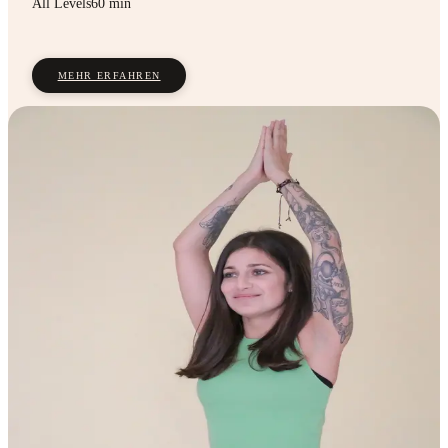
All Levels
60 min
MEHR ERFAHREN