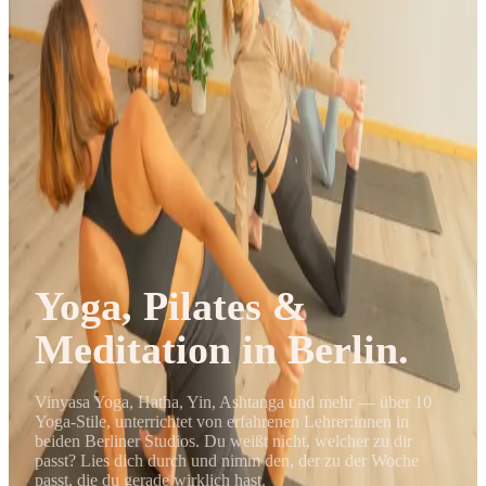
Journal
Gutscheine
Yoga, Pilates &
Meditation in Berlin.
Vinyasa Yoga, Hatha, Yin, Ashtanga und mehr — über 10
Yoga-Stile, unterrichtet von erfahrenen Lehrer:innen in
beiden Berliner Studios. Du weißt nicht, welcher zu dir
passt? Lies dich durch und nimm den, der zu der Woche
passt, die du gerade wirklich hast.