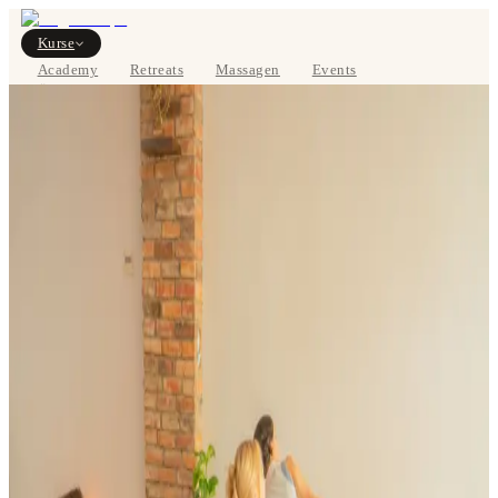
Kurse
Academy
Retreats
Massagen
Events
Über uns
STUNDENPLAN ANSEHEN
EN
Kurse
Preise
Über uns
Studios