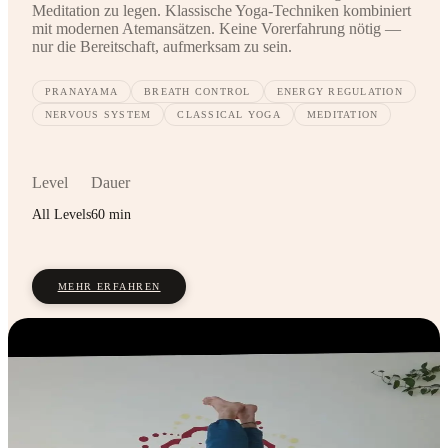
Meditation zu legen. Klassische Yoga-Techniken kombiniert
mit modernen Atemansätzen. Keine Vorerfahrung nötig —
nur die Bereitschaft, aufmerksam zu sein.
PRANAYAMA
BREATH CONTROL
ENERGY REGULATION
NERVOUS SYSTEM
CLASSICAL YOGA
MEDITATION
Level
Dauer
All Levels
60 min
MEHR ERFAHREN