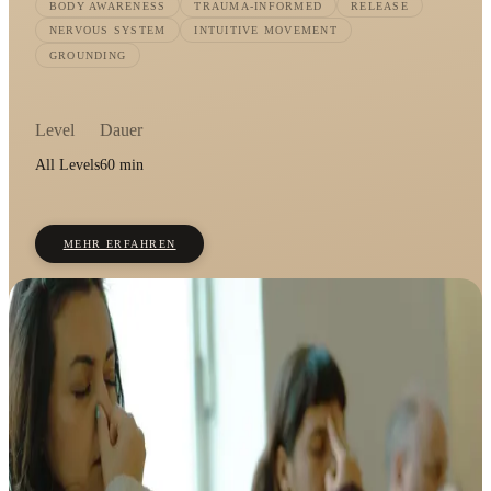
BODY AWARENESS
TRAUMA-INFORMED
RELEASE
NERVOUS SYSTEM
INTUITIVE MOVEMENT
GROUNDING
Level
Dauer
All Levels
60 min
MEHR ERFAHREN