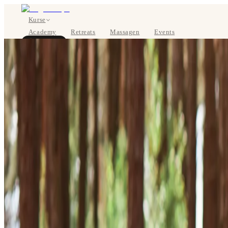
Kurse
Academy
Retreats
Massagen
Events
Über uns
JETZT BUCHEN
EN
Kurse
Preise
Über uns