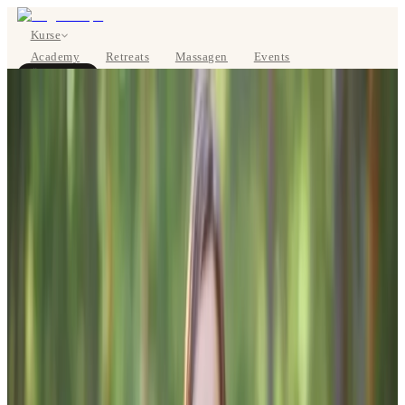
Kurse
Academy
Retreats
Massagen
Events
Über uns
JETZT BUCHEN
EN
Kurse
Preise
Über uns
Studios