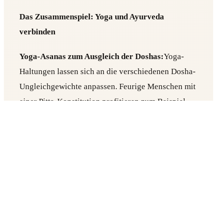
Das Zusammenspiel: Yoga und Ayurveda
verbinden
Yoga-Asanas zum Ausgleich der Doshas:
Yoga-
Haltungen lassen sich an die verschiedenen Dosha-
Ungleichgewichte anpassen. Feurige Menschen mit
einer Pitta-Konstitution profitieren zum Beispiel
von kühlenden, beruhigenden Haltungen, während
erdende Haltungen jenen mit einer Vata-
Konstitution guttun.
Pranayama und die Harmonie der Doshas:
Bestimmte Pranayama-Techniken helfen dabei, die
Doshas auszugleichen. Das kühlende Sheetali-
Pranayama kann etwa bei einem Pitta-