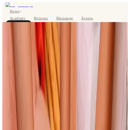
Kurse
Academy
Retreats
Massagen
Events
Über uns
JETZT BUCHEN
EN
Kurse
Preise
Über uns
Studios