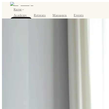
Kurse
Academy
Retreats
Massagen
Events
Über uns
JETZT BUCHEN
EN
Kurse
Preise
Über uns