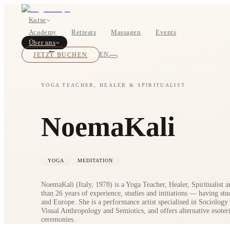
Kurse
Academy
Retreats
Massagen
Events
Über uns
←
JETZT BUCHEN
EN
YOGA TEACHER, HEALER & SPIRITUALIST
Kurse
NoemaKali
Preise
YOGA
MEDITATION
NoemaKali (Italy, 1978) is a Yoga Teacher, Healer, Spiritualist
than 26 years of experience, studies and initiations — having stu
and Europe. She is a performance artist specialised in Sociology 
Visual Anthropology and Semiotics, and offers alternative esoteri
ceremonies.
Über uns