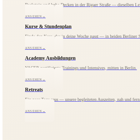
Backstein und hohe Decken in der Rigaer Straße — dieselben Le
ANSEHEN
→
Kurse & Stundenplan
Finde den Kurs, der in deine Woche passt — in beiden Berliner 
ANSEHEN
→
Academy Ausbildungen
YACEP-zertifizierte Trainings und Intensives, mitten in Berlin.
ANSEHEN
→
Retreats
Ein paar Tage raus — unsere begleiteten Auszeiten, nah und fern
ANSEHEN
→