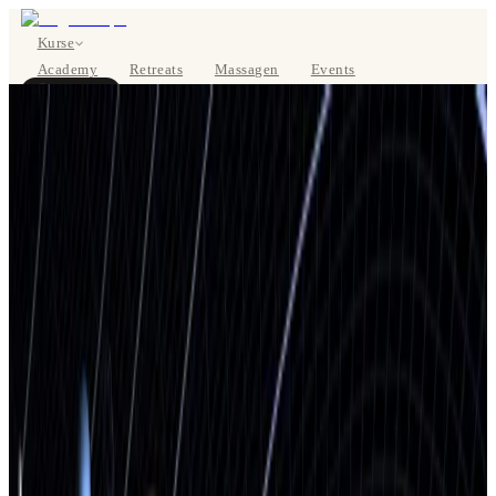
Kurse
Academy
Retreats
Massagen
Events
Über uns
JETZT BUCHEN
EN
Kurse
Preise
Über uns
Studios