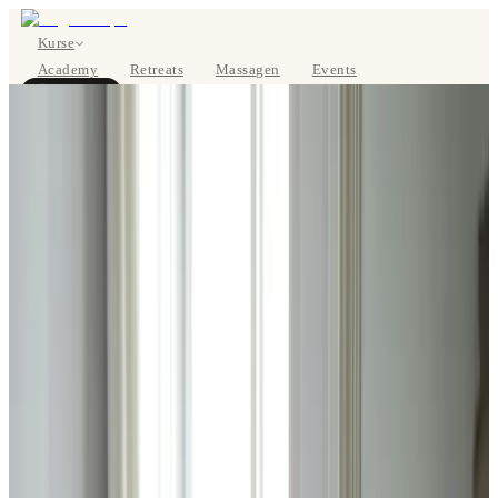
Kurse
Academy
Retreats
Massagen
Events
Über uns
JETZT BUCHEN
EN
Kurse
Preise
Über uns
Studios