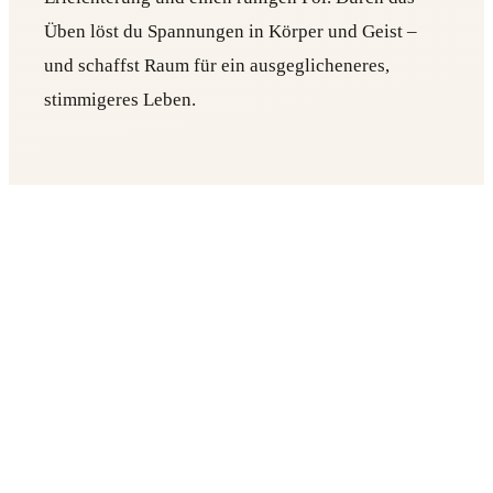
Üben löst du Spannungen in Körper und Geist –
und schaffst Raum für ein ausgeglicheneres,
stimmigeres Leben.
3. Emotionales Wohlbefinden:
Meditation ist ein behütender Raum für emotionale
Heilung und Selbsterkundung. Wenn du tiefer in
dein Inneres schaust, kannst du deinen
verborgensten Gedanken und Gefühlen mit
Mitgefühl und Annahme begegnen – und so echte
innere Ruhe und emotionale Widerstandskraft
entwickeln.