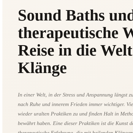
Sound Baths und
therapeutische 
Reise in die Wel
Klänge
In einer Welt, in der Stress und Anspannung längst z
nach Ruhe und innerem Frieden immer wichtiger. Vi
wieder uralten Praktiken zu und finden Halt in Meth
bewährt haben. Eine dieser Praktiken ist die Kunst 
therapeutische Erfahrung, die mit heilenden Klänge