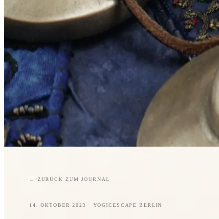
←
ZURÜCK ZUM JOURNAL
14. OKTOBER 2023
· YOGICESCAPE BERLIN