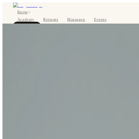
Kurse
Academy
Retreats
Massagen
Events
Über uns
JETZT BUCHEN
EN
Kurse
Preise
Über uns