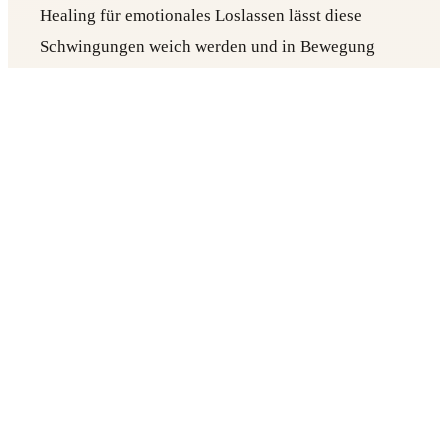
Healing für emotionales Loslassen lässt diese
Schwingungen weich werden und in Bewegung
kommen.
Während eines Klangbads mit Gongs erleben die
Teilnehmenden oft, wie Empfindungen,
Erinnerungen oder Gefühle aufsteigen und sich von
selbst wieder auflösen. Das ist keine erzwungene
Katharsis, sondern ein Loslassen durch Resonanz.
Aus diesem Grund ist die Gong-Therapie für
emotionales Loslassen so sanft und zugleich
tiefgreifend. Der Klang übernimmt die Arbeit. Die
Übenden dürfen ruhen.