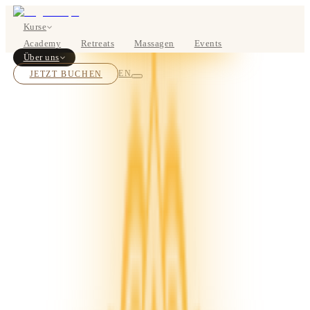
Kurse
Academy
Retreats
Massagen
Events
Über uns
JETZT BUCHEN
EN
Kurse
Preise
Über uns
Studios