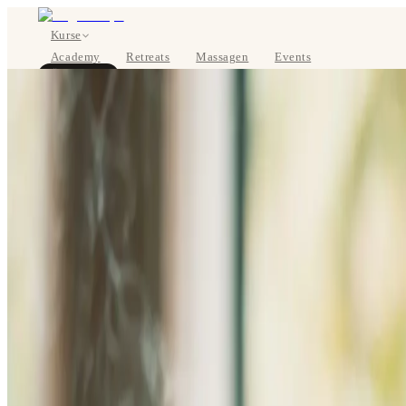
Kurse
Academy
Retreats
Massagen
Events
Über uns
JETZT BUCHEN
EN
Kurse
Preise
Über uns