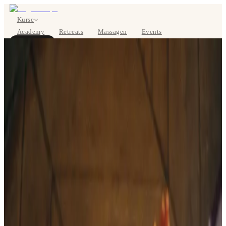
Kurse
Academy
Retreats
Massagen
Events
Über uns
JETZT BUCHEN
EN
Kurse
Preise
Über uns
Studios